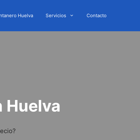
ntanero Huelva
Servicios
Contacto
n Huelva
recio?