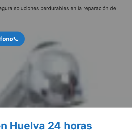
gura soluciones perdurables en la reparación de
éfono
📞
en Huelva
24
horas