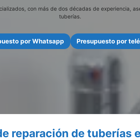
cializados, con más de dos décadas de experiencia, ase
tuberías.
puesto por Whatsapp
Presupuesto por tel
de reparación de tuberías 