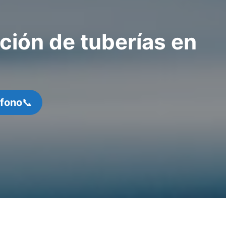
ción de tuberías en
éfono
📞