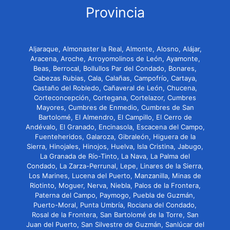
Provincia
Aljaraque, Almonaster la Real, Almonte, Alosno, Alájar,
Aracena, Aroche, Arroyomolinos de León, Ayamonte,
Beas, Berrocal, Bollullos Par del Condado, Bonares,
Cabezas Rubias, Cala, Calañas, Campofrío, Cartaya,
Castaño del Robledo, Cañaveral de León, Chucena,
Corteconcepción, Cortegana, Cortelazor, Cumbres
Mayores, Cumbres de Enmedio, Cumbres de San
Bartolomé, El Almendro, El Campillo, El Cerro de
Andévalo, El Granado, Encinasola, Escacena del Campo,
Fuenteheridos, Galaroza, Gibraleón, Higuera de la
Sierra, Hinojales, Hinojos, Huelva, Isla Cristina, Jabugo,
La Granada de Río-Tinto, La Nava, La Palma del
Condado, La Zarza-Perrunal, Lepe, Linares de la Sierra,
Los Marines, Lucena del Puerto, Manzanilla, Minas de
Riotinto, Moguer, Nerva, Niebla, Palos de la Frontera,
Paterna del Campo, Paymogo, Puebla de Guzmán,
Puerto-Moral, Punta Umbría, Rociana del Condado,
Rosal de la Frontera, San Bartolomé de la Torre, San
Juan del Puerto, San Silvestre de Guzmán, Sanlúcar del