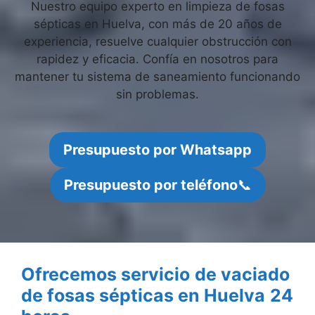
Nuestro equipo experto en limpieza de fosas
sépticas en Huelva, con más de 20 años de
experiencia, resuelve cualquier obstrucción con
rapidez y eficacia. Confía en nosotros para
mantener tu sistema de saneamiento funcionando
sin problemas.
Presupuesto por Whatsapp
Presupuesto por teléfono
📞
Ofrecemos servicio
de vaciado
de fosas sépticas en Huelva
24