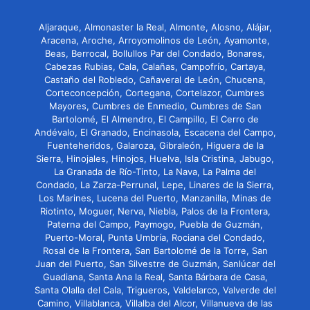
Aljaraque, Almonaster la Real, Almonte, Alosno, Alájar,
Aracena, Aroche, Arroyomolinos de León, Ayamonte,
Beas, Berrocal, Bollullos Par del Condado, Bonares,
Cabezas Rubias, Cala, Calañas, Campofrío, Cartaya,
Castaño del Robledo, Cañaveral de León, Chucena,
Corteconcepción, Cortegana, Cortelazor, Cumbres
Mayores, Cumbres de Enmedio, Cumbres de San
Bartolomé, El Almendro, El Campillo, El Cerro de
Andévalo, El Granado, Encinasola, Escacena del Campo,
Fuenteheridos, Galaroza, Gibraleón, Higuera de la
Sierra, Hinojales, Hinojos, Huelva, Isla Cristina, Jabugo,
La Granada de Río-Tinto, La Nava, La Palma del
Condado, La Zarza-Perrunal, Lepe, Linares de la Sierra,
Los Marines, Lucena del Puerto, Manzanilla, Minas de
Riotinto, Moguer, Nerva, Niebla, Palos de la Frontera,
Paterna del Campo, Paymogo, Puebla de Guzmán,
Puerto-Moral, Punta Umbría, Rociana del Condado,
Rosal de la Frontera, San Bartolomé de la Torre, San
Juan del Puerto, San Silvestre de Guzmán, Sanlúcar del
Guadiana, Santa Ana la Real, Santa Bárbara de Casa,
Santa Olalla del Cala, Trigueros, Valdelarco, Valverde del
Camino, Villablanca, Villalba del Alcor, Villanueva de las