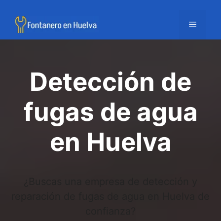
Saltar
al
Menú
contenido
Detección de
fugas de agua
en Huelva
¿Buscas una empresa de detección y
reparación de fugas de agua en Huelva de
confianza?