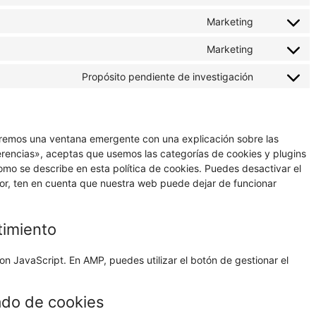
Consent
service
to
wordpress
Marketing
Consent
service
to
google-
Marketing
Consent
service
analytics
to
google-
Propósito pendiente de investigación
Consent
service
fonts
to
youtube
service
varios
aremos una ventana emergente con una explicación sobre las
rencias», aceptas que usemos las categorías de cookies y plugins
mo se describe en esta política de cookies. Puedes desactivar el
vor, ten en cuenta que nuestra web puede dejar de funcionar
timiento
on JavaScript. En AMP, puedes utilizar el botón de gestionar el
ado de cookies