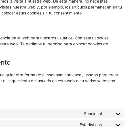
tamos la visita a nuestra web. De esta manera, no necesitas
isitas nuestra web y, por ejemplo, los artículos permanecen en tu
olocar estas cookies sin tu consentimiento.
riencia de la web para nuestros usuarios. Con estas cookies
estra web. Te pedimos tu permiso para colocar cookies de
ento
ualquier otra forma de almacenamiento local, usadas para crear
er el seguimiento del usuario en esta web o en varias webs con
Funcional
Consent
to
Estadísticas